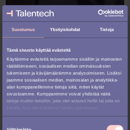
Suostumus
Yksityiskohdat
Tietoja
7 tilastoihin perustuvaa faktaa
HR-järjestelmästä
Tämä sivusto käyttää evästeitä
Kerää oikeat faktat jotta voit vakuuttaa pomosi
Käytämme evästeitä tarjoamamme sisällön ja mainosten
investoimaan uuteen HR-järjestelmään
räätälöimiseen, sosiaalisen median ominaisuuksien
tukemiseen ja kävijämäärämme analysoimiseen. Lisäksi
Oppaat & tarkistuslistat
jaamme sosiaalisen median, mainosalan ja analytiikka-
alan kumppaneillemme tietoja siitä, miten käytät
sivustoamme. Kumppanimme voivat yhdistää näitä
tietoja muihin tietoihin, joita olet antanut heille tai joita on
Lue lisää
kerätty, kun olet käyttänyt heidän palvelujaan.
S
Välttämätön