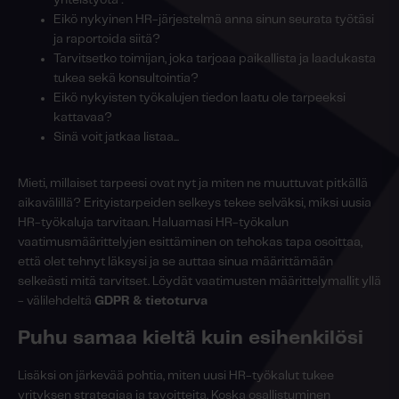
yhteistyötä?
Eikö nykyinen HR-järjestelmä anna sinun seurata työtäsi
ja raportoida siitä?
Tarvitsetko toimijan, joka tarjoaa paikallista ja laadukasta
tukea sekä konsultointia?
Eikö nykyisten työkalujen tiedon laatu ole tarpeeksi
kattavaa?
Sinä voit jatkaa listaa...
Mieti, millaiset tarpeesi ovat nyt ja miten ne muuttuvat pitkällä
aikavälillä? Erityistarpeiden selkeys tekee selväksi, miksi uusia
HR-työkaluja tarvitaan. Haluamasi HR-työkalun
vaatimusmäärittelyjen esittäminen on tehokas tapa osoittaa,
että olet tehnyt läksysi ja se auttaa sinua määrittämään
selkeästi mitä tarvitset. Löydät vaatimusten määrittelymallit yllä
- välilehdeltä
GDPR & tietoturva
Puhu samaa kieltä kuin esihenkilösi
Lisäksi on järkevää pohtia, miten uusi HR-työkalut tukee
yrityksen strategiaa ja tavoitteita. Koska osallistuminen