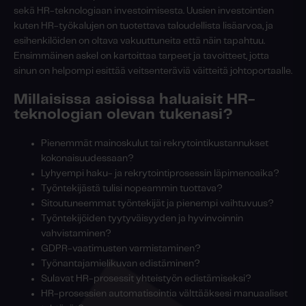
sekä HR-teknologiaan investoimisesta. Uusien investointien
kuten HR-työkalujen on tuotettava taloudellista lisäarvoa, ja
esihenkilöiden on oltava vakuuttuneita että näin tapahtuu.
Ensimmäinen askel on kartoittaa tarpeet ja tavoitteet, jotta
sinun on helpompi esittää veitsenteräviä väitteitä johtoportaalle.
Millaisissa asioissa haluaisit HR-
teknologian olevan tukenasi?
Pienemmät mainoskulut tai rekrytointikustannukset
kokonaisuudessaan?
Lyhyempi haku- ja rekrytointiprosessin läpimenoaika?
Työntekijästä tulisi nopeammin tuottava?
Sitoutuneemmat työntekijät ja pienempi vaihtuvuus?
Työntekijöiden tyytyväisyyden ja hyvinvoinnin
vahvistaminen?
GDPR-vaatimusten varmistaminen?
Työnantajamielikuvan edistäminen?
Sulavat HR-prosessit yhteistyön edistämiseksi?
HR-prosessien automatisointia välttääksesi manuaaliset