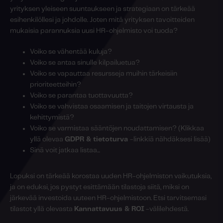
yrityksen yleiseen suuntaukseen ja strategiaan on tärkeää
esihenkilöllesi ja johdolle. Joten mitä yrityksen tavoitteiden
mukaisia parannuksia uusi HR-ohjelmisto voi tuoda?
Voiko se vähentää kuluja?
Voiko se antaa sinulle kilpailuetua?
Voiko se vapauttaa resursseja muihin tärkeisiin
prioriteetteihin?
Voiko se parantaa tuottavuutta?
Voiko se vahvistaa osaamisen ja taitojen virtausta ja
kehittymistä?
Voiko se varmistaa sääntöjen noudattamisen? (Klikkaa
yllä olevaa
GDPR & tietoturva
-linkkiä nähdäksesi lisää)
Sinä voit jatkaa listaa...
Lopuksi on tärkeää korostaa uuden HR-ohjelmiston vaikutuksia,
ja on eduksi, jos pystyt esittämään tilastoja siitä, miksi on
järkevää investoida uuteen HR-ohjelmistoon. Etsi tarvitsemasi
tilastot yllä olevasta
Kannattavuus & ROI
-välilehdestä.