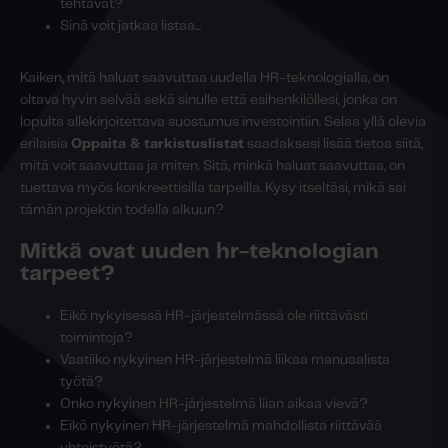
tehtävät?
Sinä voit jatkaa listaa...
Kaiken, mitä haluat saavuttaa uudella HR-teknologialla, on
oltava hyvin selvää sekä sinulle että esihenkilöllesi, jonka on
lopulta allekirjoitettava suostumus investointiin. Selaa yllä olevia
erilaisia
Oppaita & tarkistuslistat
saadaksesi lisää tietoa siitä,
mitä voit saavuttaa ja miten. Sitä, minkä haluat saavuttaa, on
tuettava myös konkreettisilla tarpeilla. Kysy itseltäsi, mikä sai
tämän projektin todella alkuun?
Mitkä ovat uuden hr-teknologian
tarpeet?
Eikö nykyisessä HR-järjestelmässä ole riittävästi
toimintoja?
Vaatiiko nykyinen HR-järjestelmä liikaa manuaalista
työtä?
Onko nykyinen HR-järjestelmä liian aikaa vievä?
Eikö nykyinen HR-järjestelmä mahdollista riittävää