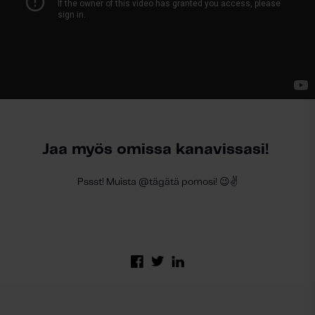
Jaa myös omissa kanavissasi!
Pssst! Muista @tägätä pomosi! 😉✌️