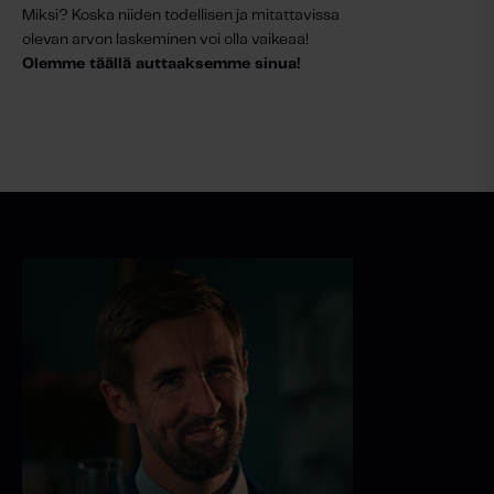
Miksi? Koska niiden todellisen ja mitattavissa
olevan arvon laskeminen voi olla vaikeaa!
Olemme täällä auttaaksemme sinua!