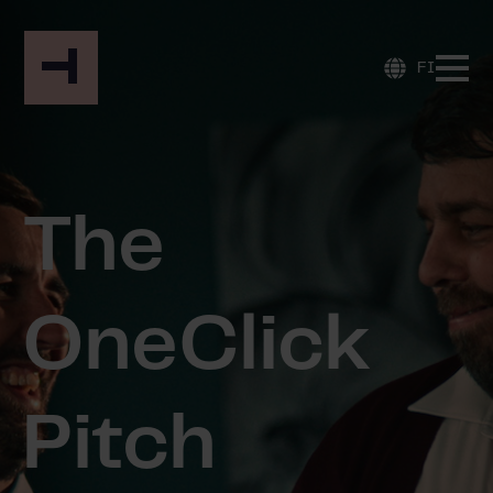
FI
The
One
Click
Pitch