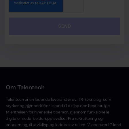
Om Talentech
Talentech er en ledende leverandør av HR-teknologi som
styrker og gjør bedrifter i stand til å tilby den best mulige
talentreisen for hver enkelt person, gjennom funksjonelle
digitale medarbeideropplevelser. Fra rekruttering og
onboarding, til utvikling og ledelse av talent. Vi opererer i 7 land