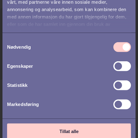
E-post (arbeid)
*
vårt, med partnerne våre innen sosiale medier,
annonsering og analysearbeid, som kan kombinere den
med annen informasjon du har gjort tilgjengelig for dem,
eller som de har samlet inn gjennom din bruk av
Mobilnummer
*
tjenestene deres.
S
Vennligst kontroller at landskoden er korrekt.
Nødvendig
a
m
I hvilken sektor jobber du?
*
t
Egenskaper
y
k
Hvordan hørte du om oss?
*
k
Statistikk
e
v
Markedsføring
Noe du ønsker å legge ved
a
forespørselen?
l
g
Tillat alle