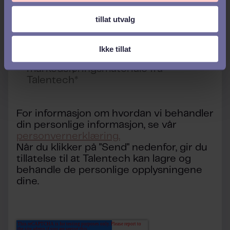
tillat utvalg
Ikke tillat
Jeg aksepterer å motta
markedsføringsmateriale fra
Talentech
*
For informasjon om hvordan vi behandler
din personlige informasjon, se vår
personvernerklæring.
Når du klikker på "Send" nedenfor, gir du
tillatelse til at Talentech kan lagre og
behandle de personlige opplysningene
dine.