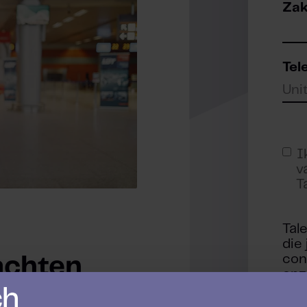
Zak
Tel
I
v
T
Tal
die
con
achten
onz
voo
pri