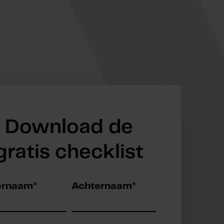
Download de
gratis checklist
ornaam
*
Achternaam
*