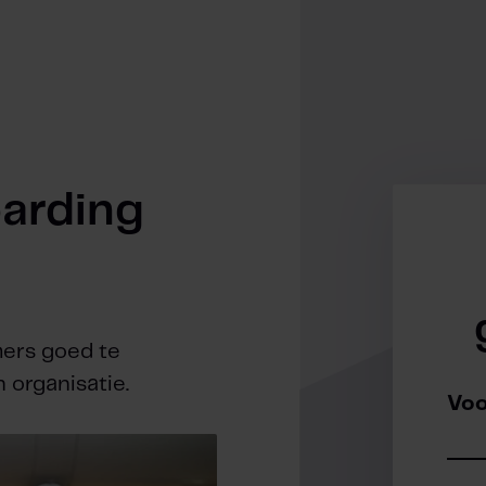
arding
mers goed te
 organisatie.
Vo