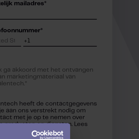
elijk mailadres
*
efoonnummer
*
k ga akkoord met het ontvangen
an marketingmateriaal van
alentech.
*
entech heeft de contactgegevens
 je aan ons verstrekt nodig om
tact met je op te nemen over
e producten en diensten. Lees
r meer informatie ons
vacybeleid
.