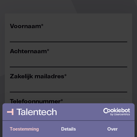
Voornaam
*
Achternaam
*
Zakelijk mailadres
*
Telefoonnummer
*
Controleer alstublieft of de landcode correct is.
Toestemming
Details
Over
Wat is uw voorkeurstaal?
*