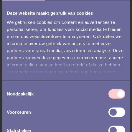
Deze website maakt gebruik van cookies
Ik ben geïnteresseerd in
*
We gebruiken cookies om content en advertenties te
Recruitment
personaliseren, om functies voor social media te bieden
Preboarding, Onboarding, Offboarding
en om ons websiteverkeer te analyseren. Ook delen we
HR
informatie over uw gebruik van onze site met onze
partners voor social media, adverteren en analyse. Deze
Recruitment Marketing
partners kunnen deze gegevens combineren met andere
Reference checks
informatie die u aan ze heeft verstrekt of die ze hebben
Hoe heb je van ons gehoord?
*
verzameld op basis van uw gebruik van hun services.
T
Noodzakelijk
o
e
Ik ga ermee akkoord om andere
s
Voorkeuren
berichten te ontvangen van
t
Talentech.
*
e
m
Statistieken