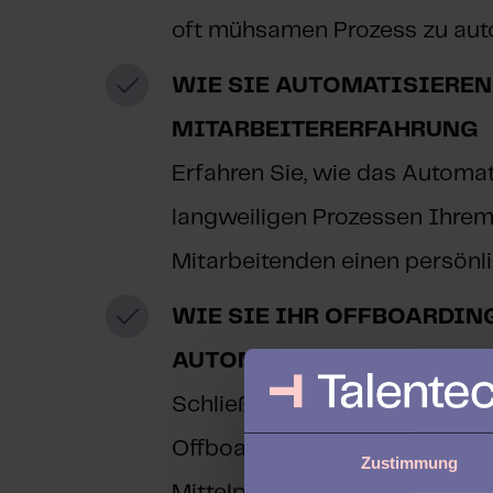
oft mühsamen Prozess zu auto
WIE SIE AUTOMATISIEREN
MITARBEITERERFAHRUNG
Erfahren Sie, wie das Automat
langweiligen Prozessen Ihre
Mitarbeitenden einen persönli
WIE SIE IHR OFFBOARDIN
AUTOMATISIEREN
Schließen Sie den Kreis mit e
Offboarding-Prozess, der Men
Zustimmung