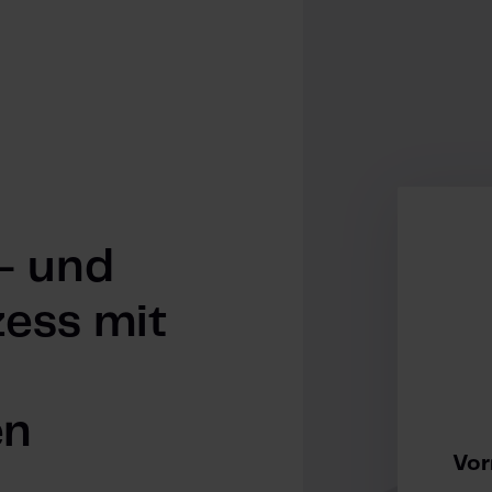
- und
ess mit
en
Vo