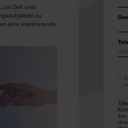
, um Zeit und
ungsaufgaben zu
Ges
en eine inspirierende
Tel
I
v
Tal
Kon
zur
uns