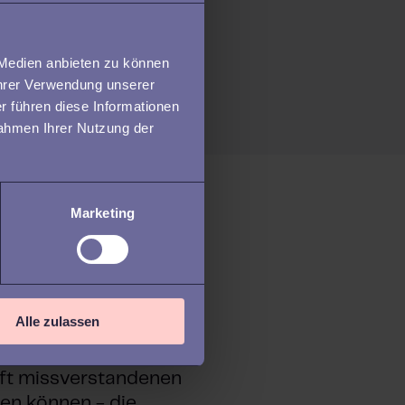
 Medien anbieten zu können
Ihrer Verwendung unserer
r führen diese Informationen
Rahmen Ihrer Nutzung der
Marketing
onsistentes
Alle zulassen
eines jeden HR-Teams
gesagt ist als getan,
 oft missverstandenen
sen können - die