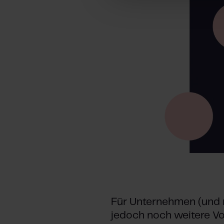
n
g
s
a
u
s
w
a
h
l
Für Unternehmen (und n
jedoch noch weitere Vort