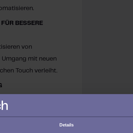
matisieren.
 FÜR BESSERE
isieren von
m Umgang mit neuen
chen Touch verleiht.
G
inem automatisierten
schen in den
Details