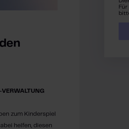
Die
Für
bit
aden
G-VERWALTUNG
en zum Kinderspiel
abei helfen, diesen