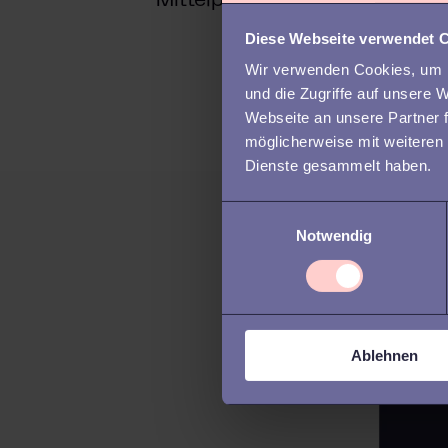
Mittelpunkt stellt
Diese Webseite verwendet 
Wir verwenden Cookies, um I
und die Zugriffe auf unsere
Webseite an unsere Partner f
möglicherweise mit weiteren
Dienste gesammelt haben.
E
Notwendig
i
n
w
i
l
Ablehnen
l
i
g
u