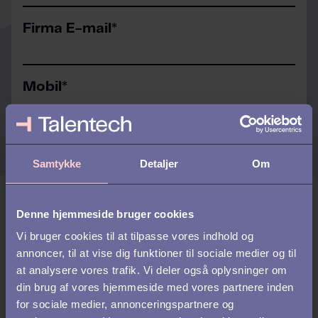
Firma E-mail
*
Mobil
*
Kontrollér venligst at landekoden er korrekt
Hvor mange medarbejdere har din
Samtykke
Detaljer
Om
virksomhed?
*
Denne hjemmeside bruger cookies
Hvilken software er du interesseret i?
*
Vi bruger cookies til at tilpasse vores indhold og
Rekruttering
annoncer, til at vise dig funktioner til sociale medier og til
Preboarding, Onboarding, Offboarding
at analysere vores trafik. Vi deler også oplysninger om
din brug af vores hjemmeside med vores partnere inden
HR
for sociale medier, annonceringspartnere og
Recruitment Marketing