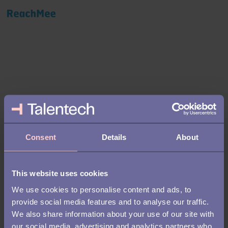
Checklista för att
inventera och förbättra
Consent
Details
About
kandidatupplevelsen
This website uses cookies
Säkra en bra kandidatupplevelse
We use cookies to personalise content and ads, to
provide social media features and to analyse our traffic.
Det pratas mycket om hur en arbetssökandes upplevelse av en
We also share information about your use of our site with
rekryteringsprocess kan påverka deras uppfattning av företaget
och varumärket. En negativ upplevelse kan resultera i färre
our social media, advertising and analytics partners who